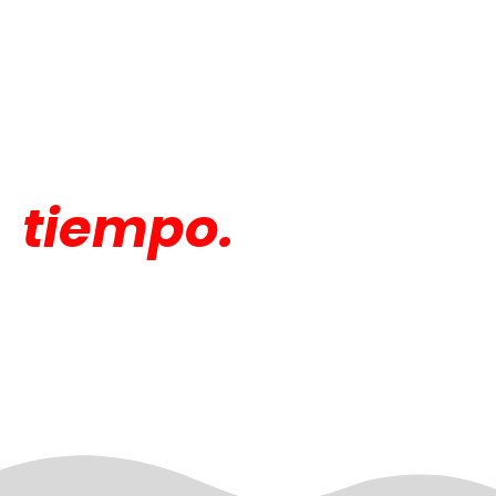
El amor se mueve
de muchas formas.
A veces es
s
i
m
p
l
e
En Vientos de Amor conectamos personas con
personas, para que la ayuda llegue de verdad.