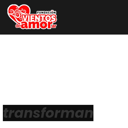
Sopla amor
Vientos que
a
c
o
m
p
a
ñ
a
n